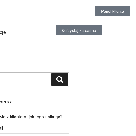
Panel klienta
Korzystaj za darmo
cje
WPISY
ie z klientem- jak tego uniknąć?
ll