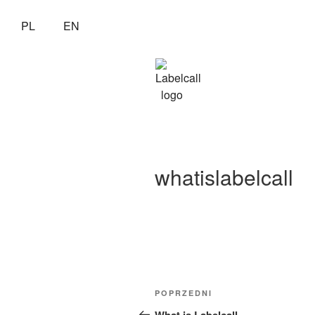
PL
EN
whatislabelcall
POPRZEDNI
What is Labelcall