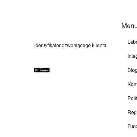
Men
Labe
Identyfikator dzwoniącego klienta
Inte
Blo
Kont
Poli
Reg
Fun